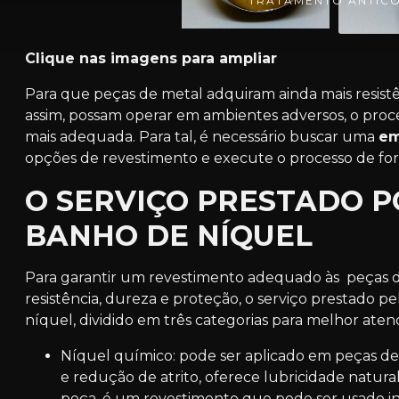
TRATAMENTO ANTICO
Clique nas imagens para ampliar
Para que peças de metal adquiram ainda mais resistên
assim, possam operar em ambientes adversos, o pro
mais adequada. Para tal, é necessário buscar uma
em
opções de revestimento e execute o processo de for
O SERVIÇO PRESTADO 
BANHO DE NÍQUEL
Para garantir um revestimento adequado às peças de
resistência, dureza e proteção, o serviço prestado p
níquel, dividido em três categorias para melhor aten
Níquel químico: pode ser aplicado em peças de diferentes materiais, garante proteção contra corrosão
e redução de atrito, oferece lubricidade natu
peça, é um revestimento que pode ser usado i