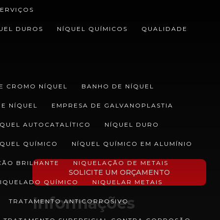
ERVIÇOS
UEL DUROS
NÍQUEL QUÍMICOS
QUALIDADE
E CROMO NÍQUEL
BANHO DE NÍQUEL
E NÍQUEL
EMPRESA DE GALVANOPLASTIA
ÍQUEL AUTOCATALÍTICO
NÍQUEL DURO
ÍQUEL QUÍMICO
NÍQUEL QUÍMICO EM ALUMÍNIO
ÇÃO BRILHANTE
NIQUELAÇÃO DE METAIS
SOLICITE UM ORÇAMENTO
IQUELADO QUÍMICO
NIQUELAR METAIS
Informações
TRATAMENTO ANTICORROSIVO