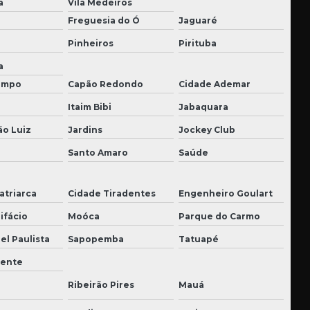
a
Vila Medeiros
Freguesia do Ó
Jaguaré
Pinheiros
Pirituba
a
impo
Capão Redondo
Cidade Ademar
Itaim Bibi
Jabaquara
ão Luiz
Jardins
Jockey Club
Santo Amaro
Saúde
atriarca
Cidade Tiradentes
Engenheiro Goulart
ifácio
Moóca
Parque do Carmo
el Paulista
Sapopemba
Tatuapé
dente
Ribeirão Pires
Mauá