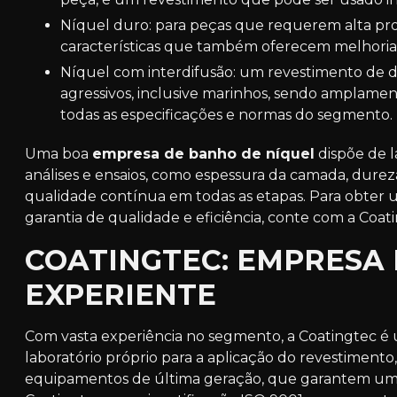
Níquel duro: para peças que requerem alta proteção contra abrasão e corrosão, graças a suas
características que também oferecem melhoria 
Níquel com interdifusão: um revestimento de dureza superior a 750 HV, específico para ambientes
agressivos, inclusive marinhos, sendo amplament
todas as especificações e normas do segmento.
Uma boa
empresa de banho de níquel
dispõe de l
análises e ensaios, como espessura da camada, dure
qualidade contínua em todas as etapas. Para obter 
garantia de qualidade e eficiência, conte com a Co
COATINGTEC: EMPRESA 
EXPERIENTE
Com vasta experiência no segmento, a Coatingtec 
laboratório próprio para a aplicação do revestiment
equipamentos de última geração, que garantem um p