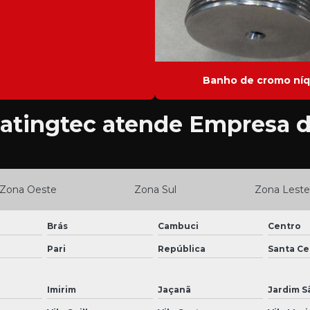
Banho de cromo níq
atingtec atende Empresa d
Zona Oeste
Zona Sul
Zona Leste
Brás
Cambuci
Centro
Pari
República
Santa Cec
Imirim
Jaçanã
Jardim S