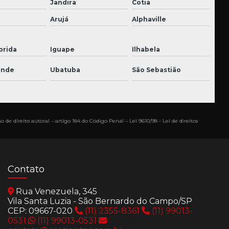
Jandira
Cotia
Arujá
Alphaville
prida
Iguape
Ilhabela
ande
Ubatuba
São Sebastião
o de direito autoral – artigo 184 do Código Penal –
Lei 9610/98 - Lei de direitos
Contato
Rua Venezuela, 345
Vila Santa Luzia - São Bernardo do Campo/SP
CEP: 09667-020
(11) 2355-8361
(11) 99013-
0531
(11) 99013-0531