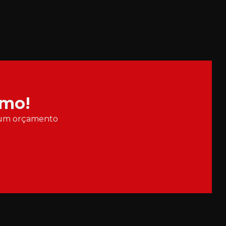
Niquelação de peças
Niquelação química
Niquelado
Niquelado químico
smo!
Niquelar metais
ar um orçamento
Revestimento de metais
Serviço de galvanoplastia
Tratamento anticorrosivo
Tratamento anticorrosivo para metais
Tratamento superficial
Tratamento superficial contra corrosão