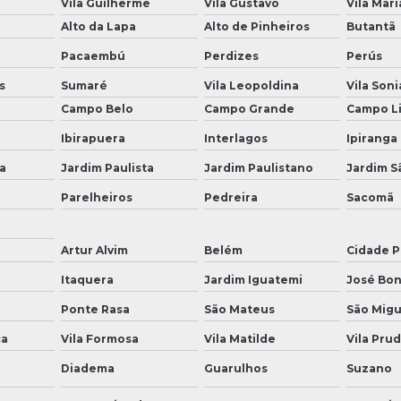
Vila Guilherme
Vila Gustavo
Vila Mari
Alto da Lapa
Alto de Pinheiros
Butantã
Pacaembú
Perdizes
Perús
s
Sumaré
Vila Leopoldina
Vila Soni
Campo Belo
Campo Grande
Campo L
Ibirapuera
Interlagos
Ipiranga
a
Jardim Paulista
Jardim Paulistano
Jardim S
Parelheiros
Pedreira
Sacomã
Artur Alvim
Belém
Cidade P
a
Itaquera
Jardim Iguatemi
José Bon
Ponte Rasa
São Mateus
São Migu
ça
Vila Formosa
Vila Matilde
Vila Pru
Diadema
Guarulhos
Suzano