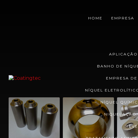
HOME
EMPRESA
APLICAÇÃO
BANHO DE NÍQU
EMPRESA DE
NÍQUEL ELETROLÍTIC
NÍQUEL QUÍMI
NIQUELAÇÃO 
REVE