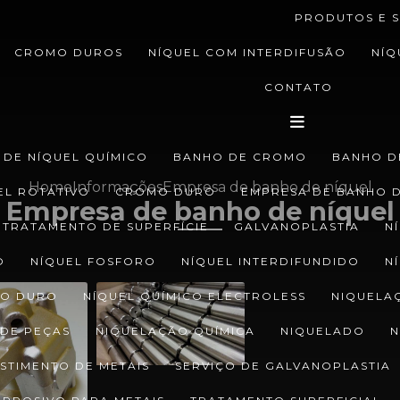
PRODUTOS E S
CROMO DUROS
NÍQUEL COM INTERDIFUSÃO
NÍQ
CONTATO
 DE NÍQUEL QUÍMICO
BANHO DE CROMO
BANHO D
Home
Informações
Empresa de banho de níquel
EL ROTATIVO
CROMO DURO
EMPRESA DE BANHO D
Empresa de banho de níquel
 TRATAMENTO DE SUPERFÍCIE
GALVANOPLASTIA
N
O
NÍQUEL FOSFORO
NÍQUEL INTERDIFUNDIDO
N
CO DURO
NÍQUEL QUÍMICO ELECTROLESS
NIQUELA
DE PEÇAS
NIQUELAÇÃO QUÍMICA
NIQUELADO
N
STIMENTO DE METAIS
SERVIÇO DE GALVANOPLASTIA