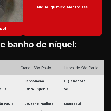
Níquel químico electroless
uel
e banho de níquel:
Grande São Paulo
Litoral de São Paulo
Consolação
Higienópolis
ília
Santa Efigênia
Sé
ão Paulo
Lauzane Paulista
Mandaqui