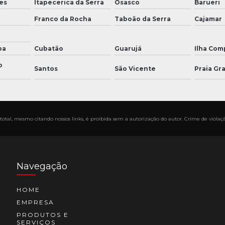
es
Itapecerica da Serra
Osasco
Barueri
Franco da Rocha
Taboão da Serra
Cajamar
ba
Cubatão
Guarujá
Ilha Com
o
Santos
São Vicente
Praia Gr
total, mesmo citando nossos links, é proibida sem a autorização do autor. Crime de violaçã
Navegação
HOME
EMPRESA
PRODUTOS E
SERVIÇOS