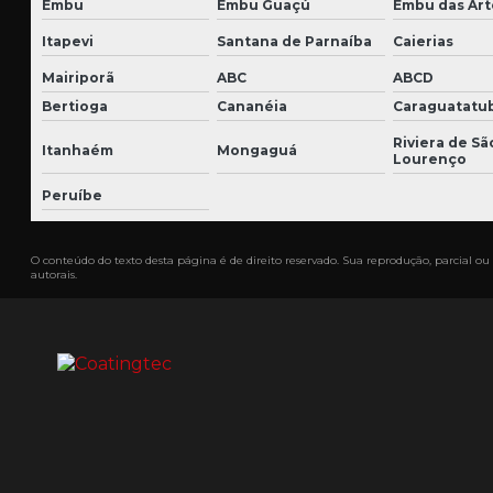
Embu
Embu Guaçú
Embu das Art
Itapevi
Santana de Parnaíba
Caierias
Mairiporã
ABC
ABCD
Bertioga
Cananéia
Caraguatatu
Riviera de Sã
Itanhaém
Mongaguá
Lourenço
Peruíbe
O conteúdo do texto desta página é de direito reservado. Sua reprodução, parcial ou 
autorais
.