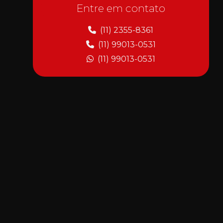
Níquel autocatalítico
Entre em contato
Níquel duro
(11) 2355-8361
(11) 99013-0531
Níquel eletrolítico
(11) 99013-0531
Níquel fosforo
Níquel interdifundido
Níquel químico
Níquel químico em alumínio
Níquel químico duro
Níquel químico electroless
Niquelação brilhante
Niquelação de metais