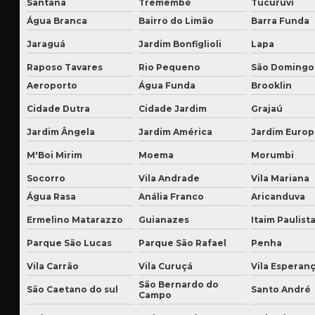
Santana
Tremembé
Tucuruvi
Água Branca
Bairro do Limão
Barra Funda
Jaraguá
Jardim Bonfiglioli
Lapa
Raposo Tavares
Rio Pequeno
São Domingo
Aeroporto
Água Funda
Brooklin
Cidade Dutra
Cidade Jardim
Grajaú
Jardim Ângela
Jardim América
Jardim Europ
M'Boi Mirim
Moema
Morumbi
Socorro
Vila Andrade
Vila Mariana
Água Rasa
Anália Franco
Aricanduva
Ermelino Matarazzo
Guianazes
Itaim Paulist
Parque São Lucas
Parque São Rafael
Penha
Vila Carrão
Vila Curuçá
Vila Esperan
São Bernardo do
São Caetano do sul
Santo André
Campo