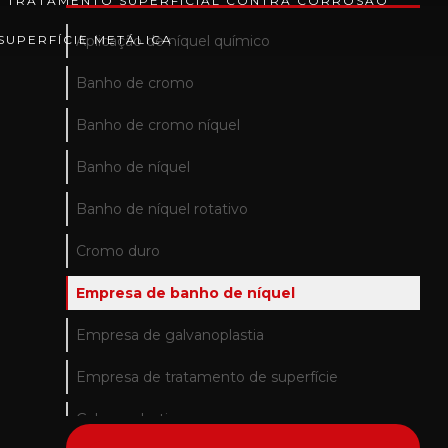
TRATAMENTO SUPERFICIAL CONTRA CORROSÃO
SUPERFÍCIE METÁLICA
Aplicação de níquel químico
Banho de cromo
Banho de cromo níquel
Banho de níquel
Banho de níquel rotativo
Cromo duro
Empresa de banho de níquel
Empresa de galvanoplastia
Empresa de tratamento de superfície
Galvanoplastia